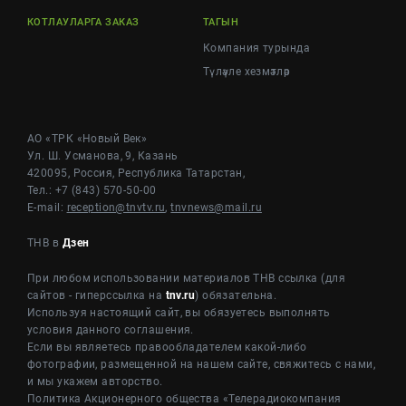
КОТЛАУЛАРГА ЗАКАЗ
ТАГЫН
Компания турында
Түләүле хезмәтләр
АО «ТРК «Новый Век»
Ул. Ш. Усманова, 9, Казань
420095, Россия, Республика Татарстан,
Тел.: +7 (843) 570-50-00
E-mail:
reception@tnvtv.ru
,
tnvnews@mail.ru
ТНВ в
Дзен
При любом использовании материалов ТНВ ссылка (для
сайтов - гиперссылка на
tnv.ru
) обязательна.
Используя настоящий сайт, вы обязуетесь выполнять
условия данного соглашения.
Если вы являетесь правообладателем какой-либо
фотографии, размещенной на нашем сайте, свяжитесь с нами,
и мы укажем авторство.
Политика Акционерного общества «Телерадиокомпания