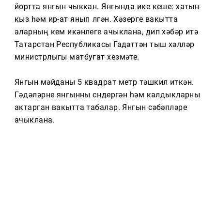
Тагын
йортта янгын чыккан. Янгында ике кеше: хатын-
кыз һәм ир-ат янып үлгән. Хәзерге вакытта
аларның кем икәнлеге ачыклана, дип хәбәр итә
Татарстан Республикасы Гадәттән тыш хәлләр
министрлыгы матбугат хезмәте.
Янгын мәйданы 5 квадрат метр тәшкил иткән.
Гәүдәләрне янгынны сүндергән һәм калдыкларны
актарган вакытта табалар. Янгын сәбәпләре
ачыклана.