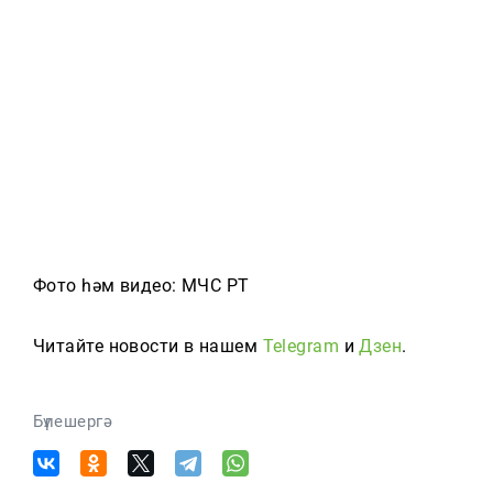
Фото һәм видео: МЧС РТ
Читайте новости в нашем
Telegram
и
Дзен
.
Бүлешергә