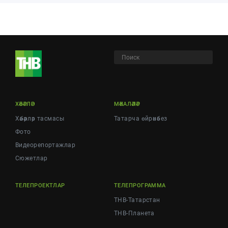
ХӘБӘРЛӘР
МӘКАЛӘЛӘР
Хәбәрләр тасмасы
Татарча өйрәнәбез
Фото
Видеорепортажлар
Cюжетлар
ТЕЛЕПРОЕКТЛАР
ТЕЛЕПРОГРАММА
ТНВ-Татарстан
ТНВ-Планета