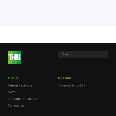
ХӘБӘРЛӘР
МӘКАЛӘЛӘР
Хәбәрләр тасмасы
Татарча өйрәнәбез
Фото
Видеорепортажлар
Cюжетлар