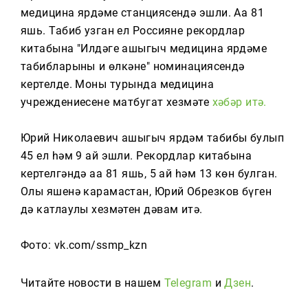
Тагын
медицина ярдәме станциясендә эшли. Аңа 81
яшь. Табиб узган ел Россиянең рекордлар
китабына "Илдәге ашыгыч медицина ярдәме
табибларының иң өлкәне" номинациясендә
кертелде. Моның турында медицина
учреждениесенең матбугат хезмәте
хәбәр итә.
Юрий Николаевич ашыгыч ярдәм табибы булып
45 ел һәм 9 ай эшли. Рекордлар китабына
кертелгәндә аңа 81 яшь, 5 ай һәм 13 көн булган.
Олы яшенә карамастан, Юрий Обрезков бүген
дә катлаулы хезмәтен дәвам итә.
Фото: vk.com/ssmp_kzn
Читайте новости в нашем
Telegram
и
Дзен
.