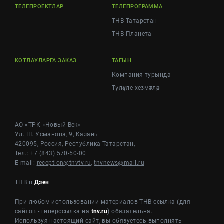
ТЕЛЕПРОЕКТЛАР
ТЕЛЕПРОГРАММА
ТНВ-Татарстан
ТНВ-Планета
КОТЛАУЛАРГА ЗАКАЗ
ТАГЫН
Компания турында
Түләүле хезмәтләр
АО «ТРК «Новый Век»
Ул. Ш. Усманова, 9, Казань
420095, Россия, Республика Татарстан,
Тел.: +7 (843) 570-50-00
E-mail:
reception@tnvtv.ru
,
tnvnews@mail.ru
ТНВ в
Дзен
При любом использовании материалов ТНВ ссылка (для
сайтов - гиперссылка на
tnv.ru
) обязательна.
Используя настоящий сайт, вы обязуетесь выполнять