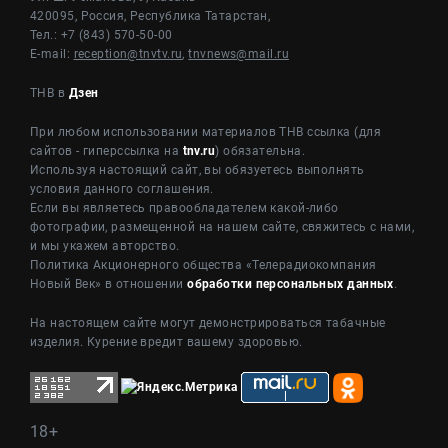
420095, Россия, Республика Татарстан,
Тел.: +7 (843) 570-50-00
E-mail:
reception@tnvtv.ru
,
tnvnews@mail.ru
ТНВ в
Дзен
При любом использовании материалов ТНВ ссылка (для
сайтов - гиперссылка на
tnv.ru
) обязательна.
Используя настоящий сайт, вы обязуетесь выполнять
условия данного соглашения.
Если вы являетесь правообладателем какой-либо
фотографии, размещенной на нашем сайте, свяжитесь с нами,
и мы укажем авторство.
Политика Акционерного общества «Телерадиокомпания
Новый Век» в отношении
обработки персональных данных
.
На настоящем сайте могут демонстрироваться табачные
изделия. Курение вредит вашему здоровью.
18+