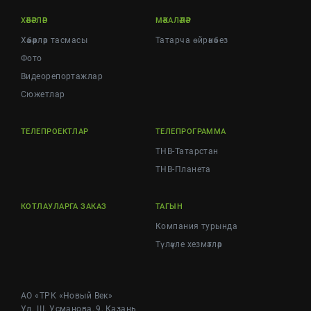
ХӘБӘРЛӘР
МӘКАЛӘЛӘР
Хәбәрләр тасмасы
Татарча өйрәнәбез
Фото
Видеорепортажлар
Cюжетлар
ТЕЛЕПРОЕКТЛАР
ТЕЛЕПРОГРАММА
ТНВ-Татарстан
ТНВ-Планета
КОТЛАУЛАРГА ЗАКАЗ
ТАГЫН
Компания турында
Түләүле хезмәтләр
АО «ТРК «Новый Век»
Ул. Ш. Усманова, 9, Казань