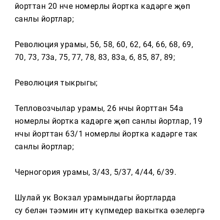
йорттан 20 нче номерлы йортка кадәрге җөп
санлы йортлар;
Революция урамы, 56, 58, 60, 62, 64, 66, 68, 69,
70, 73, 73а, 75, 77, 78, 83, 83а, б, 85, 87, 89;
Революция тыкрыгы;
Тепловозчылар урамы, 26 нчы йорттан 54а
номерлы йортка кадәрге җөп санлы йортлар, 19
нчы йорттан 63/1 номерлы йортка кадәрге так
санлы йортлар;
Черногория урамы, 3/43, 5/37, 4/44, 6/39.
Шулай ук Вокзал урамындагы йортларда
су белән тәэмин итү күпмедер вакытка өзелергә