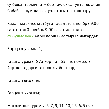
Тагын
су белән тәэмин итү бер тәүлеккә туктатылачак.
Сәбәбе — суүткәргеч участогын тоташтыру.
Казан мэриясе матбугат хезмәте 2 ноябрь 9:00
сәгатьтән 3 ноябрь 9:00 сәгатькә кадәр
су булмаячак
адресларны бастырып чыгарды:
Воркута урамы, 1;
Гавана урамы, 27а йорттан 55 нче номерлы
йортка кадәрге так санлы йортлар;
Гавана тыкрыгы;
Герцен тыкрыгы;
Магазинная урамы, 5, 7, 9, 11, 13, 15, 6/5 нче