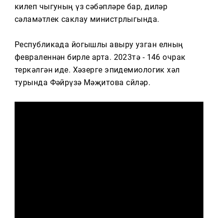
Тагын
килеп чыгуның үз сәбәпләре бар, диләр
сәламәтлек саклау министрлыгында.
Республикада йогышлы авыру узган елның
февраленнән бирле арта. 2023тә - 146 очрак
теркәлгән иде. Хәзерге эпидемиологик хәл
турында Фәйрүзә Мәҗитова сөйләр.