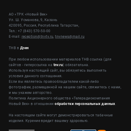
АО «ТРК «Новый Век»
Ул. Ш. Усманова, 9, Казань
420095, Россия, Республика Татарстан,
Тел.: +7 (843) 570-50-00
E-mail:
reception@tnvtv.ru
,
tnvnews@mail.ru
ТНВ в
Дзен
При любом использовании материалов ТНВ ссылка (для
сайтов - гиперссылка на
tnv.ru
) обязательна.
Используя настоящий сайт, вы обязуетесь выполнять
условия данного соглашения.
Если вы являетесь правообладателем какой-либо
фотографии, размещенной на нашем сайте, свяжитесь с нами,
и мы укажем авторство.
Политика Акционерного общества «Телерадиокомпания
Новый Век» в отношении
обработки персональных данных
.
На настоящем сайте могут демонстрироваться табачные
изделия. Курение вредит вашему здоровью.