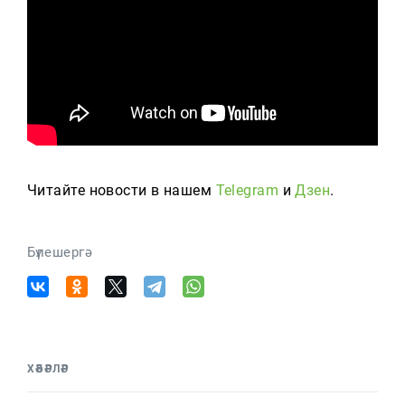
Читайте новости в нашем
Telegram
и
Дзен
.
Бүлешергә
ХӘБӘРЛӘР