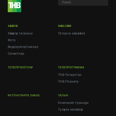
ХӘБӘРЛӘР
МӘКАЛӘЛӘР
Хәбәрләр тасмасы
Татарча өйрәнәбез
Фото
Видеорепортажлар
Cюжетлар
ТЕЛЕПРОЕКТЛАР
ТЕЛЕПРОГРАММА
ТНВ-Татарстан
ТНВ-Планета
КОТЛАУЛАРГА ЗАКАЗ
ТАГЫН
Компания турында
Түләүле хезмәтләр