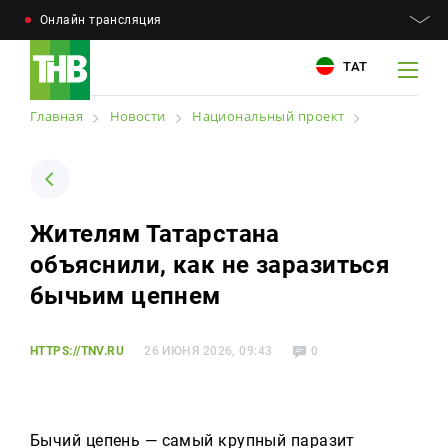
Онлайн трансляция
ТАТ
Главная
Новости
Национальный проект
Например: Минниханов, 7 дней, телепрограмма
Например: Минниханов, 7 дней, телепрограмма
Жителям Татарстана
Новости
объяснили, как не заразиться
Для связи
Телепроекты
бычьим цепнем
+7 (843) 570−50−00
reception@tnvtv.ru
Телепрограмма
HTTPS://TNV.RU
26 ИЮНЯ 2026, 09:43
0
Магазин
О компании
Бычий цепень — самый крупный паразит