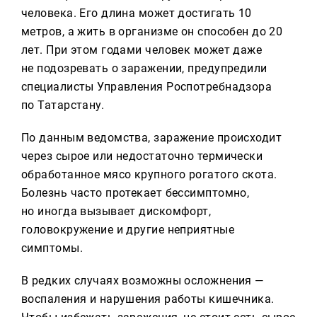
Реклама
человека. Его длина может достигать 10
метров, а жить в организме он способен до 20
Для связи
лет. При этом годами человек может даже
+7 (843) 570−50−00
не подозревать о заражении, предупредили
reception@tnvtv.ru
специалисты Управления Роспотребнадзора
по Татарстану.
По данным ведомства, заражение происходит
через сырое или недостаточно термически
обработанное мясо крупного рогатого скота.
Болезнь часто протекает бессимптомно,
но иногда вызывает дискомфорт,
головокружение и другие неприятные
симптомы.
В редких случаях возможны осложнения —
воспаления и нарушения работы кишечника.