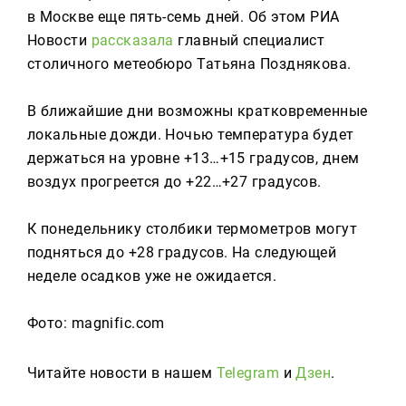
Реклама
в Москве еще пять-семь дней. Об этом РИА
Новости
рассказала
главный специалист
Для связи
столичного метеобюро Татьяна Позднякова.
+7 (843) 570−50−00
reception@tnvtv.ru
В ближайшие дни возможны кратковременные
локальные дожди. Ночью температура будет
держаться на уровне +13…+15 градусов, днем
воздух прогреется до +22…+27 градусов.
К понедельнику столбики термометров могут
подняться до +28 градусов. На следующей
неделе осадков уже не ожидается.
Фото: magnific.com
Читайте новости в нашем
Telegram
и
Дзен
.