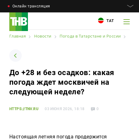
Онлайн трансляция
ТАТ
Главная
Новости
Погода в Татарстане и России
Например: Минниханов, 7 дней, телепрограмма
Например: Минниханов, 7 дней, телепрограмма
До +28 и без осадков: какая
Новости
погода ждет москвичей на
Для связи
Телепроекты
следующей неделе?
+7 (843) 570−50−00
reception@tnvtv.ru
Телепрограмма
HTTPS://TNV.RU
03 ИЮНЯ 2026, 18:18
0
Магазин
О компании
Настоящая летняя погода продержится