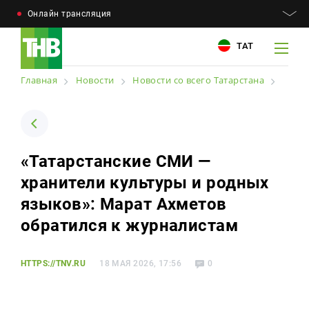
Онлайн трансляция
ТАТ
Главная
Новости
Новости со всего Татарстана
Например: Минниханов, 7 дней, телепрограмма
Например: Минниханов, 7 дней, телепрограмма
«Татарстанские СМИ —
Новости
хранители культуры и родных
Для связи
Телепроекты
языков»: Марат Ахметов
+7 (843) 570−50−00
reception@tnvtv.ru
обратился к журналистам
Телепрограмма
Магазин
HTTPS://TNV.RU
18 МАЯ 2026, 17:56
0
О компании