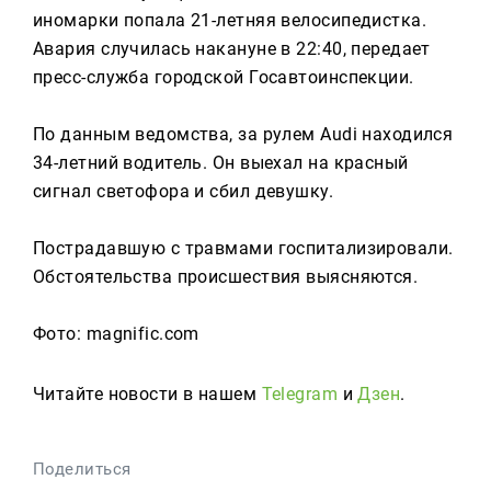
Реклама
иномарки попала 21-летняя велосипедистка.
Авария случилась накануне в 22:40, передает
Для связи
пресс-служба городской Госавтоинспекции.
+7 (843) 570−50−00
reception@tnvtv.ru
По данным ведомства, за рулем Audi находился
34-летний водитель. Он выехал на красный
сигнал светофора и сбил девушку.
Пострадавшую с травмами госпитализировали.
Обстоятельства происшествия выясняются.
Фото: magnific.com
Читайте новости в нашем
Telegram
и
Дзен
.
Поделиться