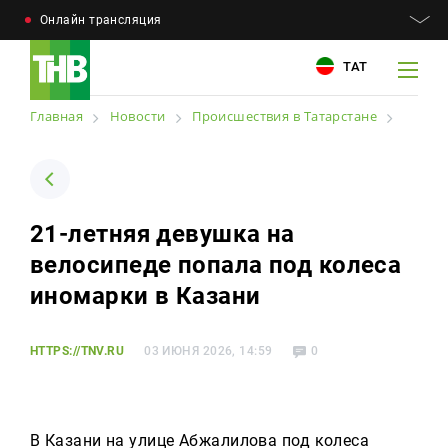
Онлайн трансляция
ТАТ
Главная
Новости
Происшествия в Татарстане
Например: Минниханов, 7 дней, телепрограмма
Например: Минниханов, 7 дней, телепрограмма
21-летняя девушка на
Новости
велосипеде попала под колеса
Для связи
Телепроекты
иномарки в Казани
+7 (843) 570−50−00
reception@tnvtv.ru
Телепрограмма
HTTPS://TNV.RU
03 ИЮНЯ 2026, 14:59
0
Магазин
О компании
В Казани на улице Абжалилова под колеса