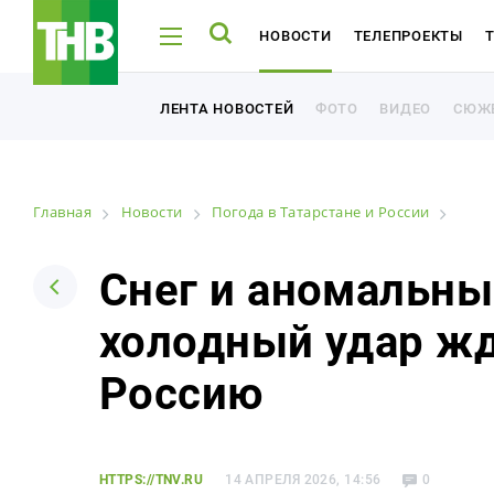
НОВОСТИ
ТЕЛЕПРОЕКТЫ
ТНВ-ТАТАРСТАН
ТНВ-ПЛАНЕТА
ФОТО
ВИДЕО
СЮЖ
ЛЕНТА НОВОСТЕЙ
ФОТО
ВИДЕО
СЮЖ
ЛЕНТА НОВОСТЕЙ
Главная
Новости
Погода в Татарстане и России
Например: Минниханов, 7 дней, телепрограмма
Например: Минниханов, 7 дней, телепрограмма
Снег и аномальны
холодный удар ж
Новости
Россию
Лента новостей
Фото
HTTPS://TNV.RU
14 АПРЕЛЯ 2026, 14:56
0
Видео