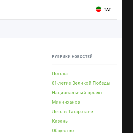
ТАТ
Для связи
Для связи
+7 (843) 570−50−00
+7 (843) 570−50−00
РУБРИКИ НОВОСТЕЙ
reception@tnvtv.ru
reception@tnvtv.ru
Погода
81-летие Великой Победы
Национальный проект
Минниханов
Лето в Татарстане
Казань
ии
Общество