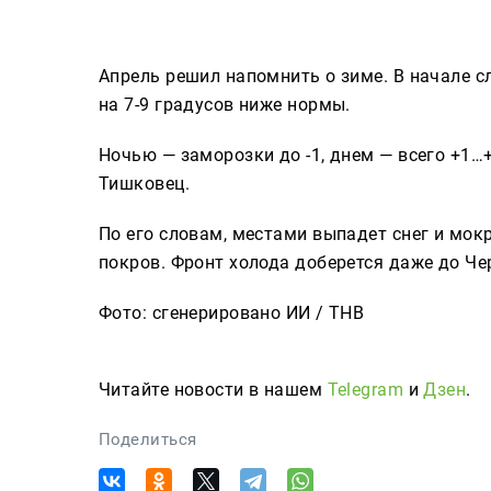
Сюжеты
Апрель решил напомнить о зиме. В начале 
на 7-9 градусов ниже нормы.
Телепроекты
Ночью — заморозки до -1, днем — всего +1…
Тишковец.
Телепрограмма
По его словам, местами выпадет снег и мок
ТНВ-Татарстан
покров. Фронт холода доберется даже до Че
ТНВ-Планета
Фото: сгенерировано ИИ / ТНВ
Читайте новости в нашем
Telegram
и
Дзен
.
Поделиться