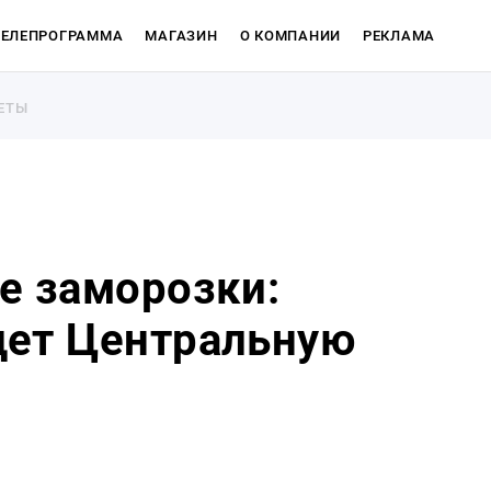
ТЕЛЕПРОГРАММА
МАГАЗИН
О КОМПАНИИ
РЕКЛАМА
ЕТЫ
ЕТЫ
е заморозки:
дет Центральную
Магазин
О компан