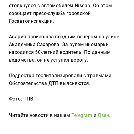
Реклама
столкнулся с автомобилем Nissan. Об этом
сообщает пресс-служба городской
Для связи
Госавтоинспекции.
+7 (843) 570−50−00
reception@tnvtv.ru
Авария произошла поздним вечером на улице
Академика Сахарова. За рулем иномарки
находился 50-летний водитель. По данным
ведомства, он не уступил дорогу.
Подростка госпитализировали с травмами.
Обстоятельства ДТП выясняются.
Фото: ТНВ
Читайте новости в нашем
Telegram
и
Дзен
.