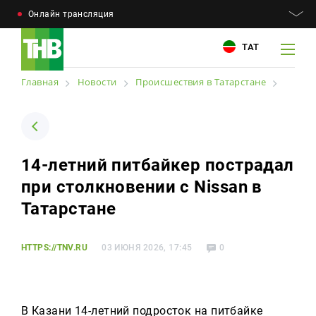
Онлайн трансляция
ТАТ
Главная
Новости
Происшествия в Татарстане
Например: Минниханов, 7 дней, телепрограмма
Например: Минниханов, 7 дней, телепрограмма
14-летний питбайкер пострадал
Новости
при столкновении с Nissan в
Для связи
Телепроекты
Татарстане
+7 (843) 570−50−00
reception@tnvtv.ru
Телепрограмма
HTTPS://TNV.RU
03 ИЮНЯ 2026, 17:45
0
Магазин
О компании
В Казани 14-летний подросток на питбайке